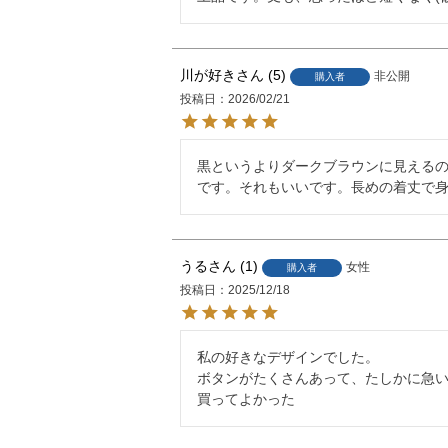
川が好き
5
非公開
購入者
投稿日
2026/02/21
黒というよりダークブラウンに見える
です。それもいいです。長めの着丈で
うる
1
女性
購入者
投稿日
2025/12/18
私の好きなデザインでした。

ボタンがたくさんあって、たしかに急い
買ってよかった