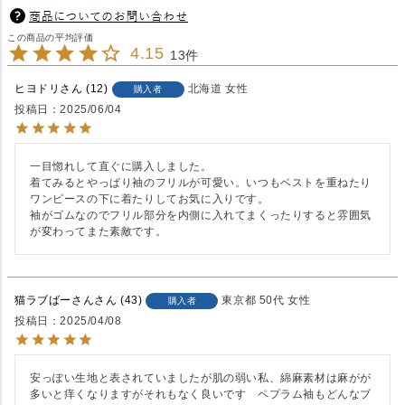
4.15
13
ヒヨドリ
12
北海道
女性
購入者
投稿日
2025/06/04
一目惚れして直ぐに購入しました。

着てみるとやっぱり袖のフリルが可愛い。いつもベストを重ねたり
ワンピースの下に着たりしてお気に入りです。

袖がゴムなのでフリル部分を内側に入れてまくったりすると雰囲気
が変わってまた素敵です。
猫ラブばーさん
43
東京都
50代
女性
購入者
投稿日
2025/04/08
安っぽい生地と表されていましたが肌の弱い私、綿麻素材は麻がが
多いと痒くなりますがそれもなく良いです　ペプラム袖もどんなブ