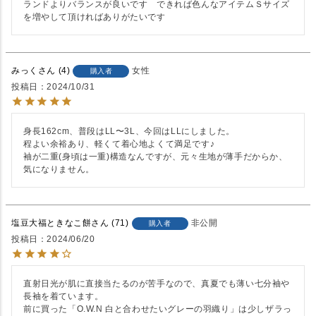
ランドよりバランスが良いです　できれば色んなアイテムＳサイズ
を増やして頂ければありがたいです
みっく
4
女性
購入者
投稿日
2024/10/31
身長162cm、普段はLL〜3L、今回はLLにしました。

程よい余裕あり、軽くて着心地よくて満足です♪

袖が二重(身頃は一重)構造なんですが、元々生地が薄手だからか、
気になりません。
塩豆大福ときなこ餅
71
非公開
購入者
投稿日
2024/06/20
直射日光が肌に直接当たるのが苦手なので、真夏でも薄い七分袖や
長袖を着ています。

前に買った「O.W.N 白と合わせたいグレーの羽織り」は少しザラっ