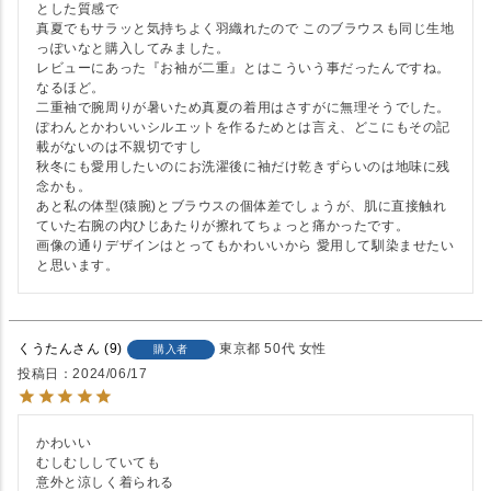
とした質感で

真夏でもサラッと気持ちよく羽織れたので このブラウスも同じ生地
っぽいなと購入してみました。

レビューにあった『お袖が二重』とはこういう事だったんですね。
なるほど。

二重袖で腕周りが暑いため真夏の着用はさすがに無理そうでした。

ぽわんとかわいいシルエットを作るためとは言え、どこにもその記
載がないのは不親切ですし

秋冬にも愛用したいのにお洗濯後に袖だけ乾きずらいのは地味に残
念かも。

あと私の体型(猿腕)とブラウスの個体差でしょうが、肌に直接触れ
ていた右腕の内ひじあたりが擦れてちょっと痛かったです。

画像の通りデザインはとってもかわいいから 愛用して馴染ませたい
と思います。
くうたん
9
東京都
50代
女性
購入者
投稿日
2024/06/17
かわいい

むしむししていても

意外と涼しく着られる
