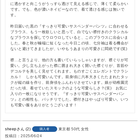
に透かすと向こうがうっすら透けて見える感じで、薄くて柔らかい
です。でも、色が濃いネイビーなので、着て透ける感じは無いで
す。

昨日届いた黒の『すっきり可愛いサスペンダーパンツ』に合わせる
ブラウス、もう一枚欲しいと思って、白でない襟付きのクラシカル
なブラウスを探してウロウロしていると、このブラウスに出会いま
した。春と秋が極端に短くなった今日この頃、七分袖は着る機会が
ないと避けてきましたが、いやもうあまりの可愛さに悶絶です(笑)

襟…と言うより、他の方も書いていらっしゃいますが、襟ぐりが可
愛い。少し立ち上がった襟に囲まれ大きく開いた襟ぐりが、首筋や
デコルテを美しく見せてくれます。ものすごくエレガントでクラシ
カル！　しかも可愛いんです。前身頃に六本大きくたたまれたタッ
クが縦の線を作り、前身頃をふんわりさせています。娘が幼稚園児
だった頃、着せていたスモックのような可愛らしさ？(笑)　お気に
入りの一枚になりそうです。『すっきり可愛いサスペンダーパン
ツ』との相性も、バッチリでした。襟付きはやっぱり可愛い。いつ
も可愛い服をありがとうございます！
sheep
2
東京都
50代
女性
購入者
投稿日
2025/06/24