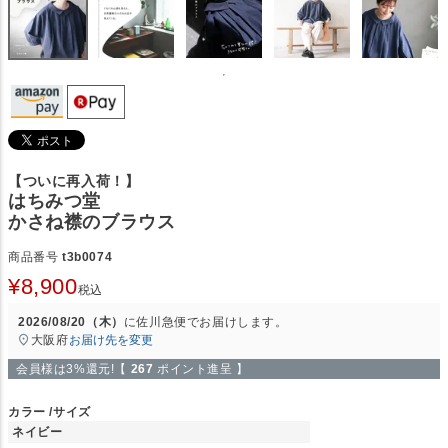
【ついに再入荷！】
はちみつ堂
かさね襟のブラウス
商品番号
t3b0074
¥
8,900
税込
2026/08/20（木）
に
佐川急便
でお届けします。
大阪府
お届け先を変更
会員様は3%還元!【
267
ポイント進呈 】
カラー
サイズ
ネイビー