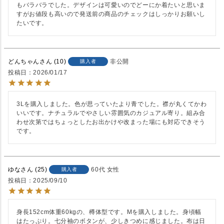
もバラバラでした。デザインは可愛いのでどーにか着たいと思いま
すがお値段も高いので発送前の商品のチェックはしっかりお願いし
たいです。
どんちゃん
10
非公開
購入者
投稿日
2026/01/17
3Lを購入しました。色が思っていたより青でした。襟が丸くてかわ
いいです。ナチュラルでやさしい雰囲気のカジュアル寄り。組み合
わせ次第ではちょっとしたお出かけや改まった場にも対応できそう
です。
ゆな
25
60代
女性
購入者
投稿日
2025/09/10
身長152cm体重60kgの、樽体型です。Mを購入しました。身頃幅
はたっぷり。七分袖のボタンが、少しきつめに感じました。布は日