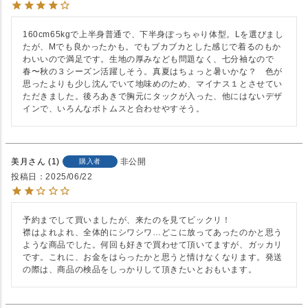
160cm65kgで上半身普通で、下半身ぽっちゃり体型。Lを選びまし
たが、Mでも良かったかも。でもブカブカとした感じで着るのもか
わいいので満足です。生地の厚みなども問題なく、七分袖なので
春〜秋の３シーズン活躍しそう。真夏はちょっと暑いかな？　色が
思ったよりも少し沈んでいて地味めのため、マイナス１とさせてい
ただきました。後ろあきで胸元にタックが入った、他にはないデザ
インで、いろんなボトムスと合わせやすそう。
美月
1
非公開
購入者
投稿日
2025/06/22
予約までして買いましたが、来たのを見てビックリ！

襟はよれよれ、全体的にシワシワ…どこに放ってあったのかと思う
ような商品でした。何回も好きで買わせて頂いてますが、ガッカリ
です。これに、お金をはらったかと思うと情けなくなります。発送
の際は、商品の検品をしっかりして頂きたいとおもいます。