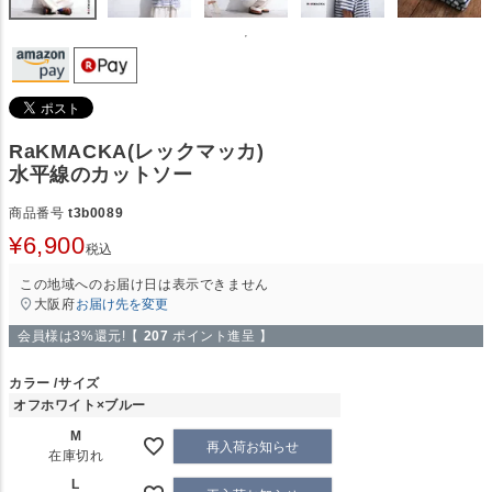
RaKMACKA(レックマッカ)
水平線のカットソー
商品番号
t3b0089
¥
6,900
税込
この地域へのお届け日は表示できません
大阪府
お届け先を変更
会員様は3%還元!【
207
ポイント進呈 】
カラー
サイズ
オフホワイト×ブルー
M
再入荷お知らせ
在庫切れ
L