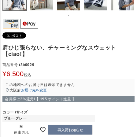
肩ひじ張らない、チャーミングなスウェット
【ciao!】
商品番号
t3b0029
¥
6,500
税込
この地域へのお届け日は表示できません
大阪府
お届け先を変更
会員様は3%還元!【
195
ポイント進呈 】
カラー
サイズ
ブルーグレー
M
再入荷お知らせ
在庫切れ