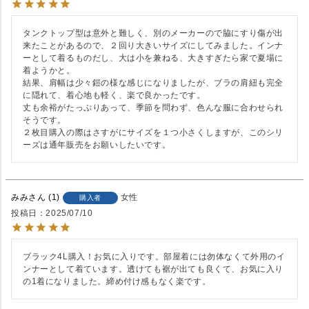
タンクトップ型は意外と難しく、別のメーカーので脇にすり傷が出
来たことがあるので、２回り大きいサイズにしてみました。インナ
ーとして着るものだし、大は小を兼ねる、大きすぎたら家で夏場に
着ようかと。

結果、肩幅は少々鎧の様な感じになりましたが、ブラの肩紐も完全
に隠れて、着心地も軽く、楽で良かったです。

丈も余裕がたっぷりあって、季節を問わず、色んな服に合わせられ
そうです。

２枚目購入の際はさすがにサイズを１つ小さくしますが、このシリ
ーズは通年販売をお願いしたいです。
みみ
1
女性
購入者
投稿日
2025/07/10
ブラック4L購入！お気に入りです。部屋着には勿体なくて外用のイ
ンナーとして着ています。透けても裾が出ても良くて、お気に入り
の1着になりました。締め付け感もなく楽です。