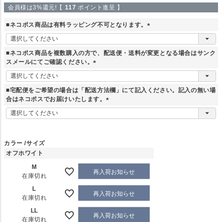
会員様は3%還元!【
117
ポイント進呈 】
■ネコポス商品は有料ラッピング不可となります。
(
必
■ネコポス商品を複数購入の方で、配送便・送料が変更となる場合はサンク
須
スメールにてご確認ください。
)
(
必
■宅配便をご希望の場合は「配送方法欄」にて記入ください。記入の無い場
須
合はネコポスでお届けいたします。
)
(
必
須
)
カラー
サイズ
オフホワイト
M
再入荷お知らせ
在庫切れ
L
再入荷お知らせ
在庫切れ
LL
再入荷お知らせ
在庫切れ