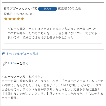
猫ラブばーさん
43
東京都
50代
女性
購入者
投稿日
2025/05/10
グレーを購入　ホントはネクストじゃない方のタンクが欲しかった
のですが無かったのでこちらを、、、色が他にないグレーでとても
良いです　欲を言えばもう少し長さが欲しかった　
すべてのレビューを見る
ハローなノースリ ねくすと。
コーデに効く繊細な首もと、ラウンドな裾。「ハローなノースリ」もっと使
いやすく、なりました。【もっと程よい、Hello！な裾。】どんなトップス
と合わせても、ラウンドな裾がチラリ。ちょうどいい丈感をさらに追及！
【主張しないのが、いいところ。】使いやすさにこだわった。さらに使える
カラー展開。