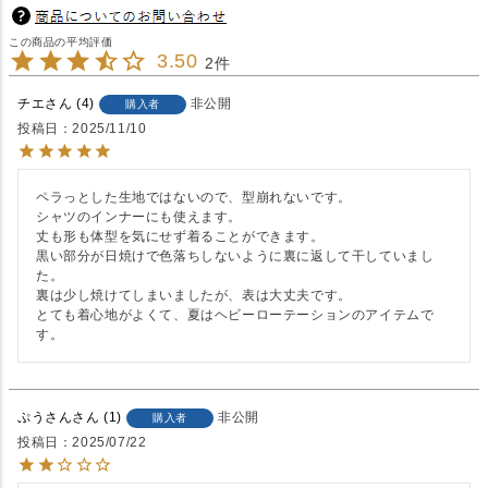
3.50
2
チエ
4
非公開
購入者
投稿日
2025/11/10
ペラっとした生地ではないので、型崩れないです。

シャツのインナーにも使えます。

丈も形も体型を気にせず着ることができます。

黒い部分が日焼けで色落ちしないように裏に返して干していまし
た。

裏は少し焼けてしまいましたが、表は大丈夫です。

とても着心地がよくて、夏はヘビーローテーションのアイテムで
す。
ぷうさん
1
非公開
購入者
投稿日
2025/07/22