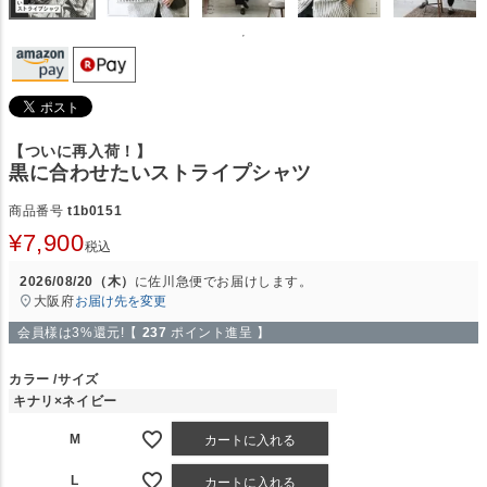
【ついに再入荷！】
黒に合わせたいストライプシャツ
商品番号
t1b0151
¥
7,900
税込
2026/08/20（木）
に
佐川急便
でお届けします。
大阪府
お届け先を変更
会員様は3%還元!【
237
ポイント進呈 】
カラー
サイズ
キナリ×ネイビー
M
カートに入れる
L
カートに入れる