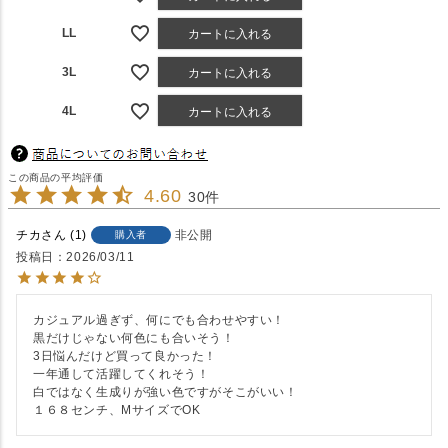
LL
カートに入れる
3L
カートに入れる
4L
カートに入れる
4.60
30
チカ
1
非公開
購入者
投稿日
2026/03/11
カジュアル過ぎず、何にでも合わせやすい！

黒だけじゃない何色にも合いそう！

3日悩んだけど買って良かった！

一年通して活躍してくれそう！

白ではなく生成りが強い色ですがそこがいい！

１６８センチ、MサイズでOK