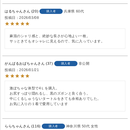
はるちゃん
20
兵庫県
60代
購入者
投稿日
2026/03/08
麻混のシャリ感と、絶妙な長さが心地よい一枚。

サッときてもオシャレに見えるので、気に入っています。
がんばるおばちゃん
37
非公開
購入者
投稿日
2026/01/21
激ぽちゃな体型で4Ｌを購入。

お尻すっぽり隠れるし、黒のズボンと良く合う。

中にくるしゅうないタートルをきても余裕ありでした。

お気に入りの１着で愛用しています
ららちゃん
116
神奈川県
50代
女性
購入者