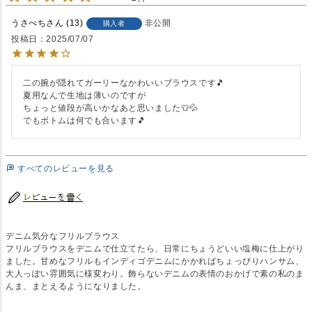
うさべち
13
非公開
購入者
投稿日
2025/07/07
二の腕が隠れてガーリーなかわいいブラウスです🎵

夏用なんで生地は薄いのですが

ちょっと値段が高いかなあと思いました👕💦

でもボトムは何でも合います🎵
すべてのレビューを見る
デニム気分なフリルブラウス
フリルブラウスをデニムで仕立てたら、日常にちょうどいい塩梅に仕上がり
ました。甘めなフリルもインディゴデニムにかかればちょっぴりハンサム、
大人っぽい雰囲気に様変わり。飾らないデニムの表情のおかげで素の私のま
んま、まとえるようになりました。