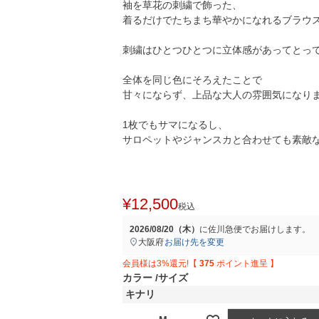
袖を草花の刺繍で飾った、
着るだけでたちまち華やかになれるブラウ
刺繍はひとつひとつに立体感があってとっ
全体を同じ色にそろえたことで
甘々にならず、上品な大人の雰囲気になり
1枚でもサマになるし、
サロペットやジャンスカと合わせても素敵
¥
12,500
税込
2026/08/20（木）
に
佐川急便
でお届けします。
大阪府
お届け先を変更
会員様は3%還元!【
375
ポイント進呈 】
カラー
サイズ
キナリ