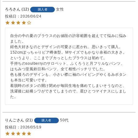
ろろ
12
女性
購入者
投稿日
2026/06/24
自分の中の夏のブラウスのお値段の許容範囲を超えてて悩みに悩み
ました。

紺色大好きなのとデザインの可愛さに惹かれ、思いきって購入。

152cmぽっちゃりビア樽体型。Mサイズでもかなり余裕の大きさ。
というより、ここまでブカっとしたブラウスは初めて。

手持ちのsoulberryのサロペット、ふくろうと月フリルなパンツ、
はちみつ堂風鈴日和パンツ、全て相性バッチリでした。

色も後ろのデザインも、小さい襟に袖のパイピングやくるみボタン
も本当に可愛いです。

着脱時のボタンの開け閉めが毎回生地を痛めてしまいそうなのと、
洗濯後に結構シワができてしまうので、星ひとつマイナスにしまし
た。
りんご
21
50代
購入者
投稿日
2026/05/19