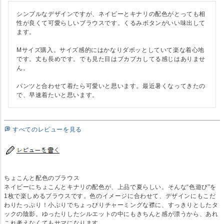
シンプルなデザインですが、ネイビーとキナリの配色がとっても相
性が良くて可愛らしいブラウスです。くるみボタンがいい味出して
ます。

Mサイズ購入。サイズ感的にはかなりダボッとしていて楽な着心地
です。丈も長めです。でも見た目はブカブカしてる感じはありませ
ん。

パンツと合わせて着たら可愛いと思います。最近暑くなってきたの
で、早速着たいと思います。
すべてのレビューを見る
ちょこんと配色のブラウス
ネイビーにちょこんとキナリの配色が、上品で夏らしい。そんな“色遊び”を
1枚で楽しめるブラウスです。色のイメージに合わせて、デザインにもこだ
わりたっぷり！小ぶりでちょっぴりチャーミングな襟に、すっきりとしたタ
ックの陰影。ゆったりしたシルエットの中にもきちんと感が漂うから、あれ
これ考えなくてもサマになります。