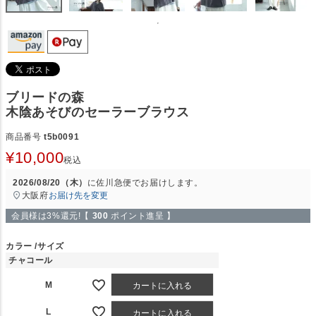
ブリードの森
木陰あそびのセーラーブラウス
商品番号
t5b0091
¥
10,000
税込
2026/08/20（木）
に
佐川急便
でお届けします。
大阪府
お届け先を変更
会員様は3%還元!【
300
ポイント進呈 】
カラー
サイズ
チャコール
M
カートに入れる
L
カートに入れる