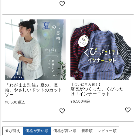
「わがまま別注」夏の、長
【ついに再入荷！】
店長がつくった、くびった
袖。やさしいドットのカット
け！インナーニット
ソー
¥
6,500
税込
¥
6,500
税込
並び替え
価格が安い順
価格が高い順
新着順
レビュー順