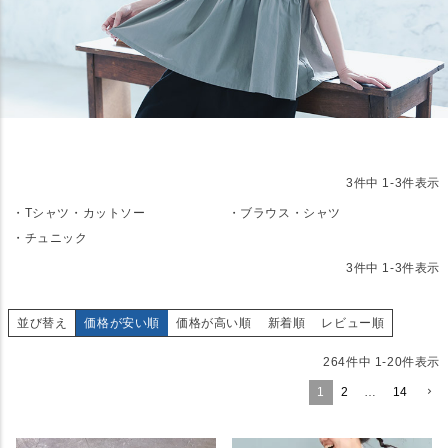
3
件中
1
-
3
件表示
Tシャツ・カットソー
ブラウス・シャツ
チュニック
3
件中
1
-
3
件表示
並び替え
価格が安い順
価格が高い順
新着順
レビュー順
264
件中
1
-
20
件表示
1
2
…
14