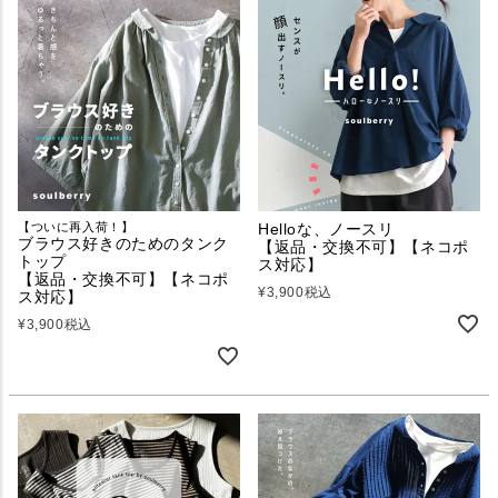
【ついに再入荷！】
Helloな、ノースリ
ブラウス好きのためのタンク
【返品・交換不可】【ネコポ
トップ
ス対応】
【返品・交換不可】【ネコポ
¥
3,900
税込
ス対応】
¥
3,900
税込