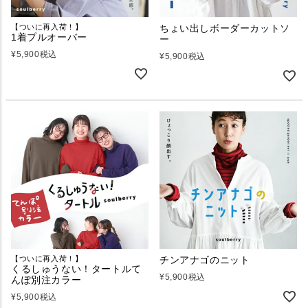
【ついに再入荷！】
ちょい出しボーダーカットソ
1着プルオーバー
ー
¥
5,900
税込
¥
5,900
税込
【ついに再入荷！】
チンアナゴのニット
くるしゅうない！タートルて
¥
5,900
税込
んぽ別注カラー
¥
5,900
税込