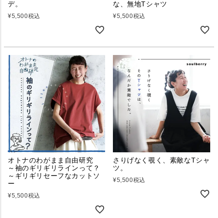
デ。
な、無地Tシャツ
¥
5,500
税込
¥
5,500
税込
オトナのわがまま自由研究
さりげなく覗く、素敵なTシャ
～袖のギリギリラインって？
ツ。
～ギリギリセーフなカットソ
¥
5,500
税込
ー
¥
5,500
税込