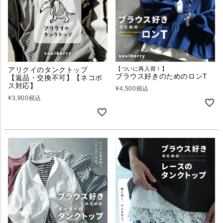
アリクイのタンクトップ
【ついに再入荷！】
ブラウス好きのためのロンT
【返品・交換不可】【ネコポ
ス対応】
¥
4,500
税込
¥
3,900
税込