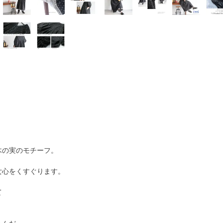
木の実のモチーフ。
女心をくすぐります。
て
。