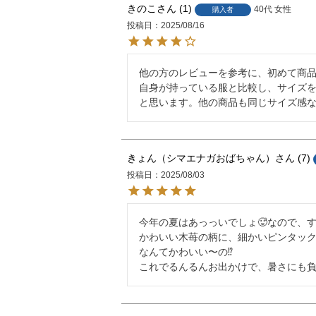
きのこ
1
40代
女性
購入者
投稿日
2025/08/16
他の方のレビューを参考に、初めて商品
自身が持っている服と比較し、サイズ
と思います。他の商品も同じサイズ感
きょん（シマエナガおばちゃん）
7
投稿日
2025/08/03
今年の夏はあっっいでしょ🥵なので、す
かわいい木苺の柄に、細かいピンタック✨
なんてかわいい〜の⁉️

これでるんるんお出かけで、暑さにも負