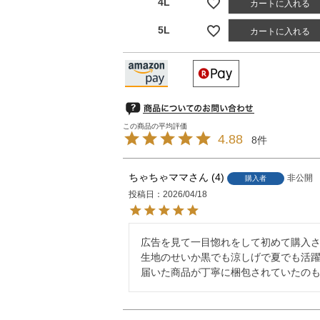
4L
カートに入れる
5L
カートに入れる
4.88
8
ちゃちゃママ
4
非公開
購入者
投稿日
2026/04/18
広告を見て一目惚れをして初めて購入さ
生地のせいか黒でも涼しげで夏でも活躍
届いた商品が丁寧に梱包されていたの