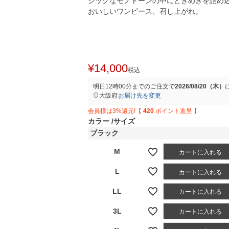
シックなモノトーンの中にときめきを詰め
おいしいワンピース、召し上がれ。
¥
14,000
税込
明日
12時00分
までのご注文で
2026/08/20（木）
大阪府
お届け先を変更
会員様は3%還元!【
420
ポイント進呈 】
カラー
サイズ
ブラック
M
カートに入れる
L
カートに入れる
LL
カートに入れる
3L
カートに入れる