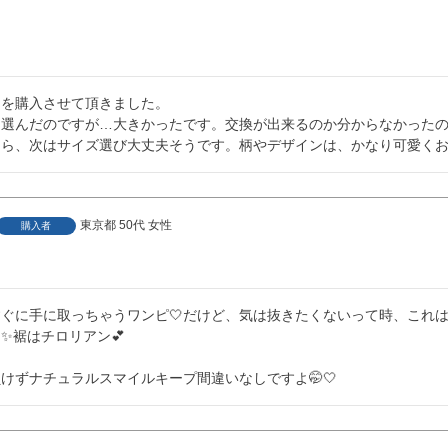
を購入させて頂きました。

を選んだのですが…大きかったです。交換が出来るのか分からなかった
なら、次はサイズ選び大丈夫そうです。柄やデザインは、かなり可愛く
東京都
50代
女性
購入者
ぐに手に取っちゃうワンピ🤍だけど、気は抜きたくないって時、これはお
裾はチロリアン💕

けずナチュラルスマイルキープ間違いなしですよ🤭🤍