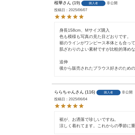
桜華
19
非公開
購入者
投稿日
2025/06/07
身長158cm、Mサイズ購入

色も模様も写真の見た目どおりです。

裾のラインがワンピース本体とも合って
肌ざわりのよい素材ですが比較的薄めな
追伸

後から販売されたブラウス好きのため
ららちゃん
116
非公開
購入者
投稿日
2025/06/04
裾が、お洒落で珍しいですね。

涼しく着れてます。これからの季節に