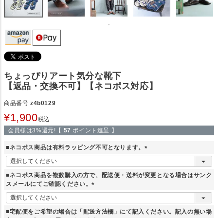
ちょっぴりアート気分な靴下
【返品・交換不可】【ネコポス対応】
商品番号
z4b0129
¥
1,900
税込
会員様は3%還元!【
57
ポイント進呈 】
■ネコポス商品は有料ラッピング不可となります。
(
必
■ネコポス商品を複数購入の方で、配送便・送料が変更となる場合はサンク
須
スメールにてご確認ください。
)
(
必
■宅配便をご希望の場合は「配送方法欄」にて記入ください。記入の無い場
須