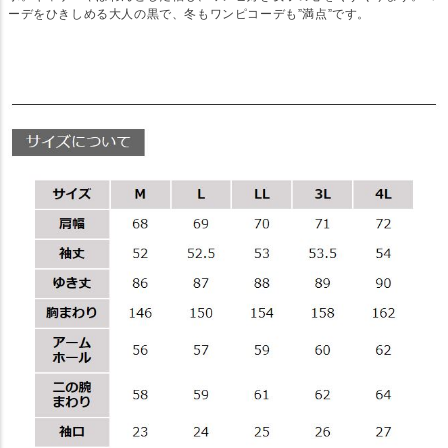
ーデをひきしめる大人の黒で、冬もワンピコーデも”満点”です。