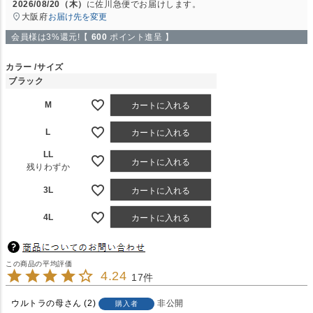
2026/08/20（木）
に
佐川急便
でお届けします。
大阪府
お届け先を変更
会員様は3%還元!【
600
ポイント進呈 】
カラー
サイズ
ブラック
M
カートに入れる
L
カートに入れる
LL
カートに入れる
残りわずか
3L
カートに入れる
4L
カートに入れる
4.24
17
ウルトラの母
2
非公開
購入者