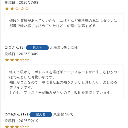
投稿日
2026/07/08
値段と質感があってないかな……ほとんど車移動の私にはダウンは
邪魔で軽い感じは求めていたけど、の割には高すぎる
コロ
3
北海道
50代
女性
購入者
投稿日
2026/03/09
軽くて暖かく、ボトムスを選ばずコーディネートが出来、なおかつ
ぽわんとした可愛い形です。

袖口がゴムなので、中に着た服の袖をチラリと見せたり、楽しめる
デザインです。

しかし、ファスナーが噛みがちなので、改良を期待しています。
toma
12
東京都
50代
購入者
投稿日
2026/02/10