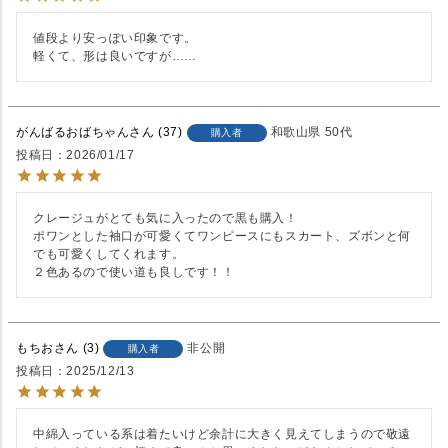
値段より安っぽい印象です。

軽くて、形は良いですが……
がんばるおばちゃん
37
和歌山県
50代
購入者
投稿日
2026/01/17
クレージュがとても気に入ったので黒も購入！

ポワンとした袖口が可愛くてワンピースにもスカート、ズボンと何
でも可愛くしてくれます。

２色あるので使い道も良しです！！
もちお
3
非公開
購入者
投稿日
2025/12/13
中綿入っている系は着たいけど余計に大きく見えてしまうので敬遠