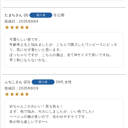
たまち
3
非公開
購入者
投稿日
2025/09/04
可愛らしい形です。

年齢考えると悩みましたが、こちらで購入したワンピースにピッタ
リ。気にせず着たいと思います。

ぽっちゃりですが、こちらの服は、全てМサイズで良いですね。

早く秋にならないかな。
ふぢこ
21
30代
女性
購入者
投稿日
2025/08/19
めちゃんこかわいい！形も色も！

まず、色で悩み…モカにしましたが、いい色でした♪

ベージュの服が多いので、合わせやすそうです。

秋が待ち遠しいです〜⭐︎