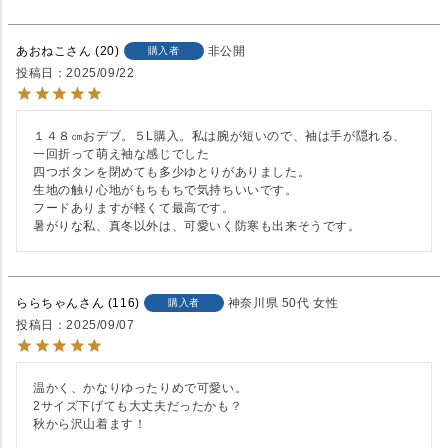
あおねこ
20
非公開
購入者
投稿日
2025/09/22
１４８㎝おデブ。５L購入。私は腕が短いので、袖は手が隠れる、
一回折って萌え袖な感じでした

四つボタンを閉めても多少ゆとりがありました。

生地の触り心地がもちもちで気持ちいいです。

フードありますが軽くて最高です。

暑がりな私、真冬以外は、可愛いく防寒も出来そうです。
ららちゃん
116
神奈川県
50代
女性
購入者
投稿日
2025/09/07
温かく、かなりゆったりめで可愛い。

2サイズ下げても大丈夫だったかも？

秋から沢山着ます！