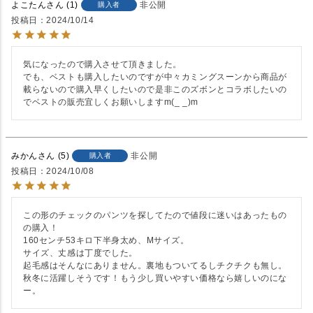
よこたん
1
非公開
購入者
投稿日
2024/10/14
気になったので購入させて頂きました。

でも、ベストも購入したいのですが中々カミングスーンから商品が
載らないので購入早くしたいので是非このズボンとコラボしたいの
でベストの販売宜しくお願いしますm(_ _)m
みかん
5
非公開
購入者
投稿日
2024/10/08
この形のチェックのパンツを探してたので値段に迷いはあったもの
の購入！

160センチ53キロ下半身太め、Mサイズ。

サイズ、丈感は丁度でした。

起毛感はそんなにありません。裏地もついてるしチクチクも無し。
秋冬に活躍しそうです！もう少し買いやすい価格なら嬉しいのにな
ー。