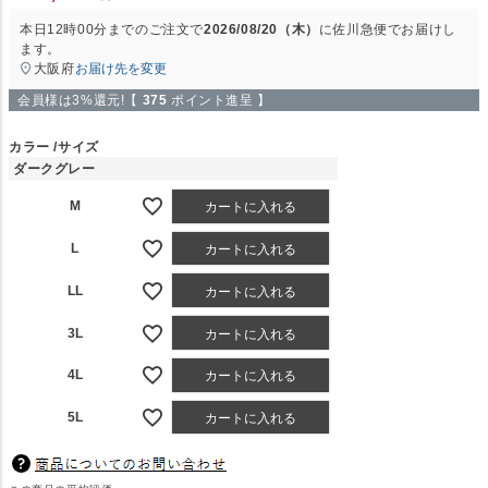
本日
12時00分
までのご注文で
2026/08/20（木）
に
佐川急便
でお届けし
ます。
大阪府
お届け先を変更
会員様は3%還元!【
375
ポイント進呈 】
カラー
サイズ
ダークグレー
M
カートに入れる
L
カートに入れる
LL
カートに入れる
3L
カートに入れる
4L
カートに入れる
5L
カートに入れる