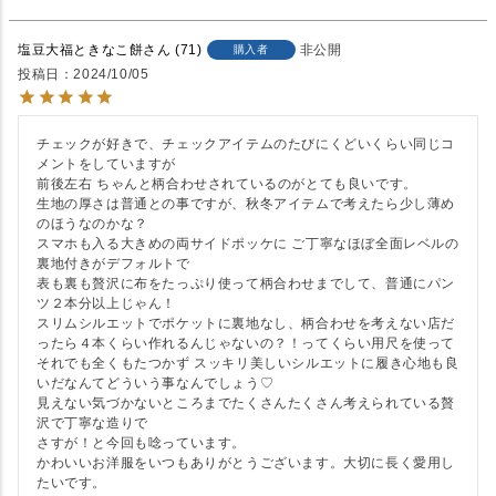
塩豆大福ときなこ餅
71
非公開
購入者
投稿日
2024/10/05
チェックが好きで、チェックアイテムのたびにくどいくらい同じコ
メントをしていますが

前後左右 ちゃんと柄合わせされているのがとても良いです。

生地の厚さは普通との事ですが、秋冬アイテムで考えたら少し薄め
のほうなのかな？

スマホも入る大きめの両サイドポッケに ご丁寧なほぼ全面レベルの
裏地付きがデフォルトで

表も裏も贅沢に布をたっぷり使って柄合わせまでして、普通にパン
ツ２本分以上じゃん！

スリムシルエットでポケットに裏地なし、柄合わせを考えない店だ
ったら４本くらい作れるんじゃないの？！ってくらい用尺を使って

それでも全くもたつかず スッキリ美しいシルエットに履き心地も良
いだなんてどういう事なんでしょう♡

見えない気づかないところまでたくさんたくさん考えられている贅
沢で丁寧な造りで

さすが！と今回も唸っています。

かわいいお洋服をいつもありがとうございます。大切に長く愛用し