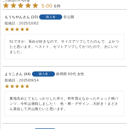
5.00
6
もうちやん
10
非公開
購入者
投稿日
2025/10/02
5Lですが、長めが好きなので、サイズアツプしてたのんで、よかつ
たと思います。ベストト、セツトアツプしてかつたので、きにいり
ました。
よりこ
44
静岡県
60代
女性
購入者
投稿日
2025/09/14
裏地含めとてもしっかりした作り。昨年買えなかったチェック柄パ
ンツ…今年は挑戦しました！　色・柄・デザイン…大好き！まどさ
ん真似して沢山着たいと思います。