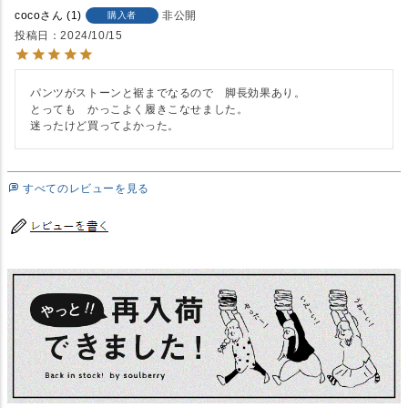
coco
1
非公開
購入者
投稿日
2024/10/15
パンツがストーンと裾までなるので　脚長効果あり。

とっても　かっこよく履きこなせました。

迷ったけど買ってよかった。
すべてのレビューを見る