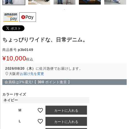
ちょっぴりワイドな、日常デニム。
商品番号
p3b0149
¥
10,000
税込
2026/08/20（木）
に
佐川急便
でお届けします。
大阪府
お届け先を変更
会員様は3%還元!【
300
ポイント進呈 】
カラー
サイズ
ネイビー
M
カートに入れる
L
カートに入れる