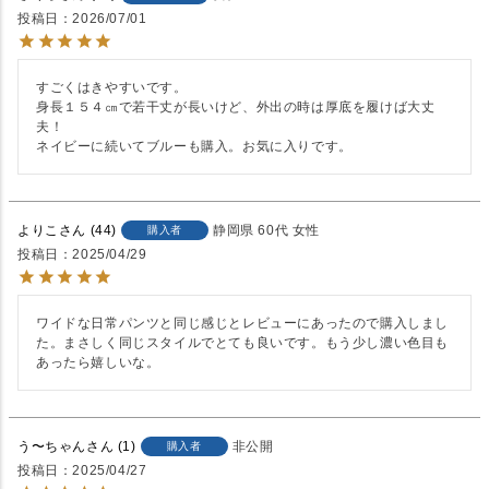
投稿日
2026/07/01
すごくはきやすいです。

身長１５４㎝で若干丈が長いけど、外出の時は厚底を履けば大丈
夫！

ネイビーに続いてブルーも購入。お気に入りです。
よりこ
44
静岡県
60代
女性
購入者
投稿日
2025/04/29
ワイドな日常パンツと同じ感じとレビューにあったので購入しまし
た。まさしく同じスタイルでとても良いです。もう少し濃い色目も
あったら嬉しいな。
う〜ちゃん
1
非公開
購入者
投稿日
2025/04/27