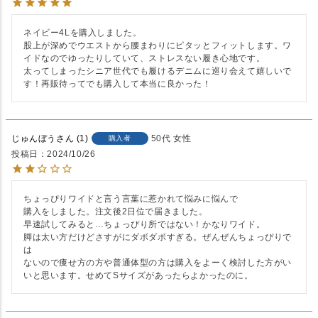
ネイビー4Lを購入しました。

股上が深めでウエストから腰まわりにピタッとフィットします。ワ
イドなのでゆったりしていて、ストレスない履き心地です。

太ってしまったシニア世代でも履けるデニムに巡り会えて嬉しいで
す！再販待ってでも購入して本当に良かった！
じゅんぼう
1
50代
女性
購入者
投稿日
2024/10/26
ちょっぴりワイドと言う言葉に惹かれて悩みに悩んで

購入をしました。注文後2日位で届きました。

早速試してみると…ちょっぴり所ではない！かなりワイド。

脚は太い方だけどさすがにダボダボすぎる。ぜんぜんちょっぴりで
は

ないので痩せ方の方や普通体型の方は購入をよーく検討した方がい
いと思います。せめてSサイズがあったらよかったのに。