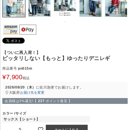
【ついに再入荷！】
ピッタリしない【もっと】ゆったりデニレギ
商品番号
pn015m
¥
7,900
税込
2026/08/20（木）
に
佐川急便
でお届けします。
大阪府
お届け先を変更
会員様は3%還元!【
237
ポイント進呈 】
カラー
サイズ
サックス【ショート】
S
カートに入れる