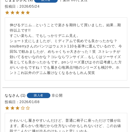
投稿日
2026/05/24
伸びるデニム…ということで楽さを期待して買いました。結果…期
待以上です!!

すごい楽ちん、でもしっかりデニム見え。

ショート丈にしましたが、ミディアムで長めでも良かったかな？

soulberryさんのパンツはウェスト110を基準に選んでいるので、今
回5Lで頼みましたが、めちゃくちゃ大きかった！笑  ストレッチが
効いてるせいなのかな？コレならワンサイズ…もしくはツーサイズ
落としても良かったかもです。pnシリーズ選びはその辺考慮した方
がいいかもですね！でも履き心地満点!!他のシリーズも検討中。ホ
ントこれ以外のデニム履けなくなるかもしれん笑笑
なな
1
非公開
購入者
投稿日
2026/01/08
かわいいし履きやすいんだけど、普通に椅子に座っただけで膝が出
ます。柔らかい生地だから仕方ないのかもしれないけど、このお値
段でこんなに膝が出るのはちょっと悲しいかも。