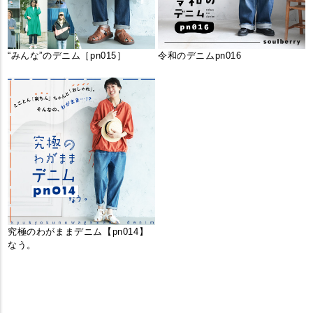
“みんな”のデニム［pn015］
令和のデニムpn016
究極のわがままデニム【pn014】
なう。