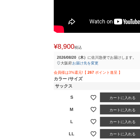
¥
8,900
税込
2026/08/20（木）
に
佐川急便
でお届けします。
大阪府
お届け先を変更
会員様は3%還元!【
267
ポイント進呈 】
カラー
サイズ
サックス
S
カートに入れる
M
カートに入れる
L
カートに入れる
LL
カートに入れる