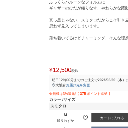
ふっくらバルーンなフォルムに
ギャザーのひだが織りなす、やわらかな躍
真っ黒じゃない、スミクロだからこそ引き
思わず見入ってしまいます。
落ち着いてるけどチャーミング、そんな理
¥
12,500
税込
明日
12時00分
までのご注文で
2026/08/20（木）
大阪府
お届け先を変更
会員様は3%還元!【
375
ポイント進呈 】
カラー
サイズ
スミクロ
M
カートに入れる
残りわずか