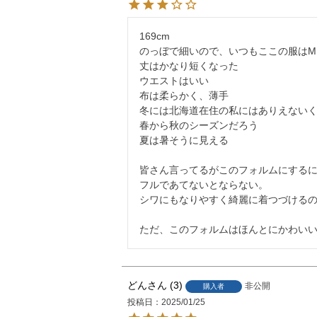
169cm

のっぼで細いので、いつもここの服はM
丈はかなり短くなった

ウエストはいい

布は柔らかく、薄手

冬には北海道在住の私にはありえないく
春から秋のシーズンだろう

夏は暑そうに見える

皆さん言ってるがこのフォルムにするに
フルであてないとならない。

シワにもなりやすく綺麗に着つづけるの
どん
3
非公開
購入者
投稿日
2025/01/25