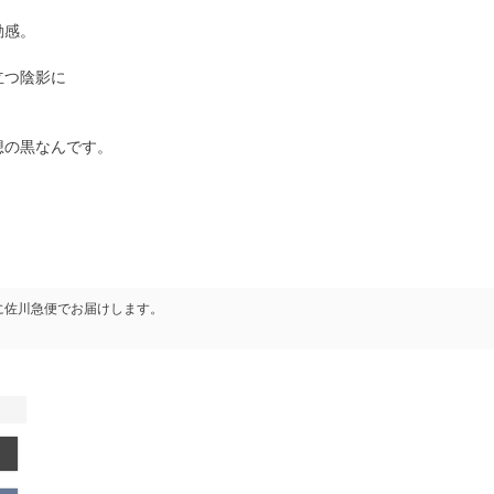
動感。
立つ陰影に
想の黒なんです。
に
佐川急便
でお届けします。