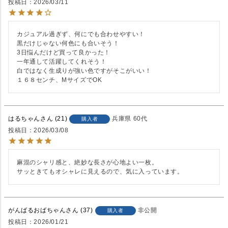
投稿日
2026/03/11
カジュアル過ぎず、何にでも合わせやすい！

黒だけじゃない何色にも合いそう！

3日悩んだけど買って良かった！

一年通して活躍してくれそう！

白ではなく生成りが強い色ですがそこがいい！

１６８センチ、MサイズでOK
はるちゃん
21
兵庫県
60代
購入者
投稿日
2026/03/08
麻混のシャリ感と、絶妙な長さが心地よい一枚。

サッときてもオシャレに見えるので、気に入っています。
がんばるおばちゃん
37
非公開
購入者
投稿日
2026/01/21