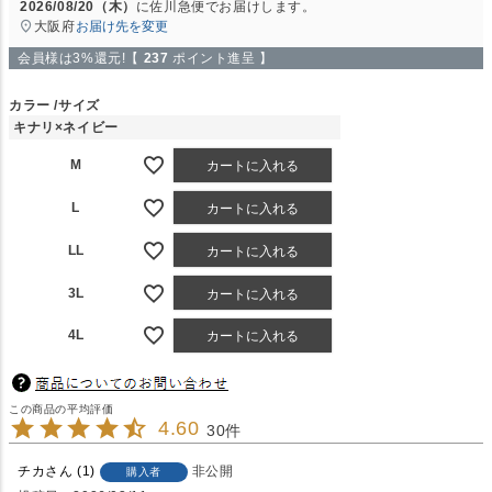
2026/08/20（木）
に
佐川急便
でお届けします。
大阪府
お届け先を変更
会員様は3%還元!【
237
ポイント進呈 】
カラー
サイズ
キナリ×ネイビー
M
カートに入れる
L
カートに入れる
LL
カートに入れる
3L
カートに入れる
4L
カートに入れる
4.60
30
チカ
1
非公開
購入者