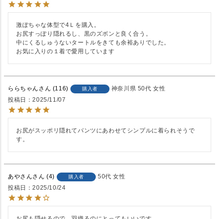
激ぽちゃな体型で4Ｌを購入。

お尻すっぽり隠れるし、黒のズボンと良く合う。

中にくるしゅうないタートルをきても余裕ありでした。

お気に入りの１着で愛用しています
ららちゃん
116
神奈川県
50代
女性
購入者
投稿日
2025/11/07
お尻がスッポリ隠れてパンツにあわせてシンプルに着られそうで
す。
あやさん
4
50代
女性
購入者
投稿日
2025/10/24
お尻も隠せるので　羽織るのにとってもいいです
