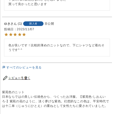
買って良かったと思います
ゆき
1
非公開
購入者
投稿日
2023/11/07
色が良いです！比較的薄めのニットなので、下にシャツなど着れそ
うです^ ^
すべてのレビューを見る
紫苑色のニット
日本ならではの美しい伝統色から、つくったお洋服。【紫苑色-しおんい
ろ-】紫苑の花のように、淡く儚げな紫色。幻想的なこの色は、平安時代で
は十二単（じゅうにひとえ）の重ねとして女性たちに愛されていました。