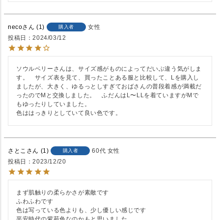
neco
1
女性
購入者
投稿日
2024/03/12
ソウルベリーさんは、サイズ感がものによってだいぶ違う気がしま
す。　サイズ表を見て、買ったことある服と比較して、Lを購入し
ましたが、大きく、ゆるっとしすぎておばさんの普段着感が満載だ
ったのでMと交換しました。　ふだんはL〜LLを着ていますがMで
もゆったりしていました。

色ははっきりとしていて良い色です。
さとこ
1
60代
女性
購入者
投稿日
2023/12/20
まず肌触りの柔らかさが素敵です

ふわふわです

色は写っている色よりも、少し優しい感じです

平安時代の紫苑色なのかもと思いました
