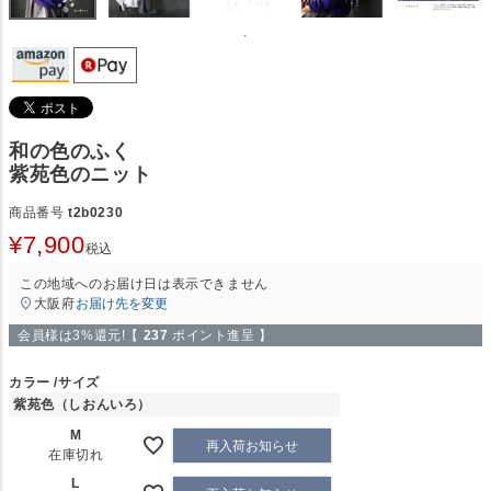
和の色のふく
紫苑色のニット
商品番号
t2b0230
¥
7,900
税込
この地域へのお届け日は表示できません
大阪府
お届け先を変更
会員様は3%還元!【
237
ポイント進呈 】
カラー
サイズ
紫苑色（しおんいろ）
M
再入荷お知らせ
在庫切れ
L