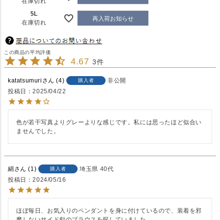
在庫切れ
5L
再入荷お知らせ
在庫切れ
4.67
3
katatsumuri
4
非公開
購入者
投稿日
2025/04/22
色が若干写真よりグレーよりな感じです。私には思ったほど似合い
ませんでした。
絹
1
埼玉県
40代
購入者
投稿日
2024/05/16
ほぼ毎日、お気入りのペンダントを身に付けているので、装着を邪
魔しないサイド釦のブラウスを探していました。
