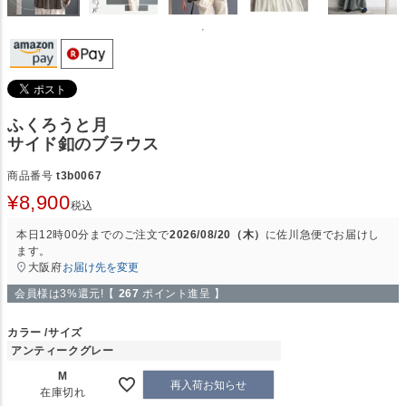
ふくろうと月
サイド釦のブラウス
商品番号
t3b0067
¥
8,900
税込
本日
12時00分
までのご注文で
2026/08/20（木）
に
佐川急便
でお届けし
ます。
大阪府
お届け先を変更
会員様は3%還元!【
267
ポイント進呈 】
カラー
サイズ
アンティークグレー
M
再入荷お知らせ
在庫切れ