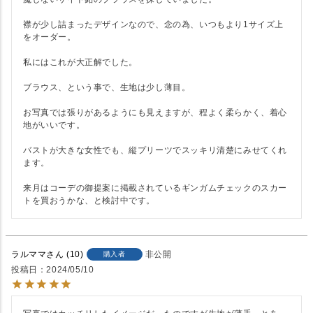
襟が少し詰まったデザインなので、念の為、いつもより1サイズ上
をオーダー。

私にはこれが大正解でした。

ブラウス、という事で、生地は少し薄目。

お写真では張りがあるようにも見えますが、程よく柔らかく、着心
地がいいです。

バストが大きな女性でも、縦プリーツでスッキリ清楚にみせてくれ
ます。

来月はコーデの御提案に掲載されているギンガムチェックのスカー
トを買おうかな、と検討中です。
ラルママ
10
非公開
購入者
投稿日
2024/05/10