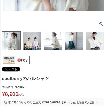
soulberryのハルシャツ
商品番号
t4b0029
¥
8,900
税込
明日
12時00分
までのご注文で
2026/08/20（木）
に
佐川急便
でお届けし