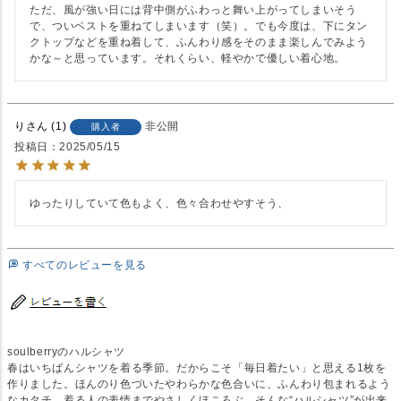
ただ、風が強い日には背中側がふわっと舞い上がってしまいそう
で、ついベストを重ねてしまいます（笑）。でも今度は、下にタン
クトップなどを重ね着して、ふんわり感をそのまま楽しんでみよう
かな～と思っています。それくらい、軽やかで優しい着心地。
り
1
非公開
購入者
投稿日
2025/05/15
ゆったりしていて色もよく、色々合わせやすそう、
すべてのレビューを見る
soulberryのハルシャツ
春はいちばんシャツを着る季節。だからこそ「毎日着たい」と思える1枚を
作りました。ほんのり色づいたやわらかな色合いに、ふんわり包まれるよう
なカタチ。着る人の表情までやさしくほころぶ、そんな“ハルシャツ”が出来