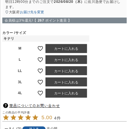
明日
12時00分
までのご注文で
2026/08/20（木）
に
佐川急便
でお届けし
ます。
大阪府
お届け先を変更
会員様は3%還元!【
267
ポイント進呈 】
カラー
サイズ
キナリ
M
カートに入れる
L
カートに入れる
LL
カートに入れる
3L
カートに入れる
4L
カートに入れる
5.00
4
㎜
3
非公開
購入者