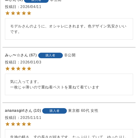
投稿日
2026/04/11
モデルさんのように、オシャレにきれます。色デザイン気安さいい
です。
みぃ〜☆
67
非公開
購入者
投稿日
2026/01/03
気に入ってます。

一枚じゃ薄いので重ね着ベストを重ねて着ています
ananasgirl
10
東京都
60代
女性
購入者
投稿日
2025/11/11
生地の軽さ、丈の長さが好きです。たっぷりしていて、ゆったりし