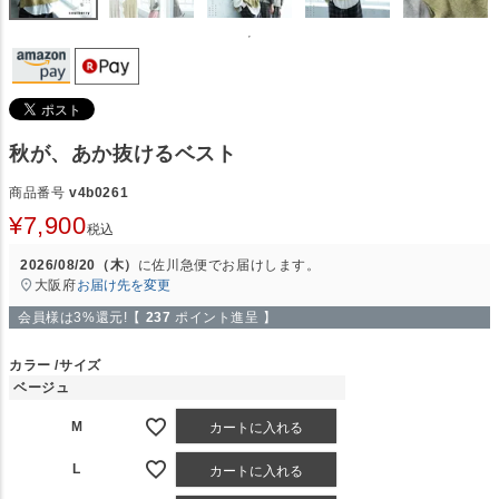
秋が、あか抜けるベスト
商品番号
v4b0261
¥
7,900
税込
2026/08/20（木）
に
佐川急便
でお届けします。
大阪府
お届け先を変更
会員様は3%還元!【
237
ポイント進呈 】
カラー
サイズ
ベージュ
M
カートに入れる
L
カートに入れる