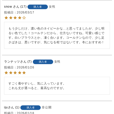
snow
17
女性
購入者
投稿日
2026/03/17
もう少しだけ、濃い色のネイビーかな…と思ってましたが、少し明
るい色でした！コールテンだから、仕方ないですね。可愛い感じで
す。白いブラウスとか、凄く合います。コールテンなので、少し足
さばきは、悪いですが、気になる程ではないてす。冬におすすめ！
ランナッツ
7
女性
購入者
投稿日
2026/01/26
すごく着やすいし、気に入っています。

これも丈が選べると、最高なのですが。
iju
1
非公開
購入者
投稿日
2026/01/18