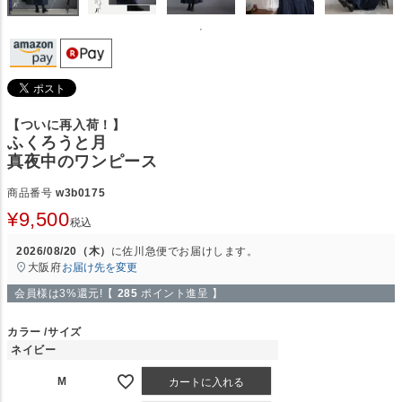
【ついに再入荷！】
ふくろうと月
真夜中のワンピース
商品番号
w3b0175
¥
9,500
税込
2026/08/20（木）
に
佐川急便
でお届けします。
大阪府
お届け先を変更
会員様は3%還元!【
285
ポイント進呈 】
カラー
サイズ
ネイビー
M
カートに入れる