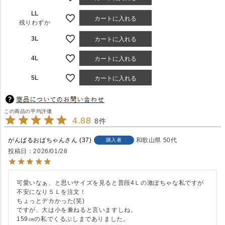
LL
カートに入れる
残りわずか
3L
カートに入れる
4L
カートに入れる
5L
カートに入れる
4.88
8
がんばるおばちゃん
37
和歌山県
50代
購入者
投稿日
2026/01/28
可愛いなぁ、と思いサイズを見ると普段4Ｌの激ぽちゃな私ですが
不安になり５Ｌを注文！

ちょっとデカかった(笑)

ですが、大は小を兼ねると言いますしね。

159㎝の私でくるぶしまでありました。
