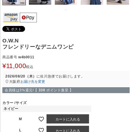
O.W.N
フレンドリーなデニムワンピ
商品番号
w4b0011
¥
11,000
税込
2026/08/20（木）
に
佐川急便
でお届けします。
大阪府
お届け先を変更
会員様は3%還元!【
330
ポイント進呈 】
カラー
サイズ
ネイビー
M
カートに入れる
L
カートに入れる