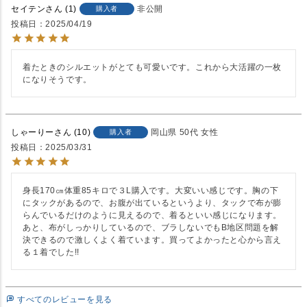
セイテン
1
非公開
購入者
投稿日
2025/04/19
着たときのシルエットがとても可愛いです。これから大活躍の一枚
になりそうです。
しゃーりー
10
岡山県
50代
女性
購入者
投稿日
2025/03/31
身長170㎝体重85キロで３L購入です。大変いい感じです。胸の下
にタックがあるので、お腹が出ているというより、タックで布が膨
らんでいるだけのように見えるので、着るといい感じになります。
あと、布がしっかりしているので、ブラしないでもB地区問題を解
決できるので激しくよく着ています。買ってよかったと心から言え
る１着でした!!
すべてのレビューを見る