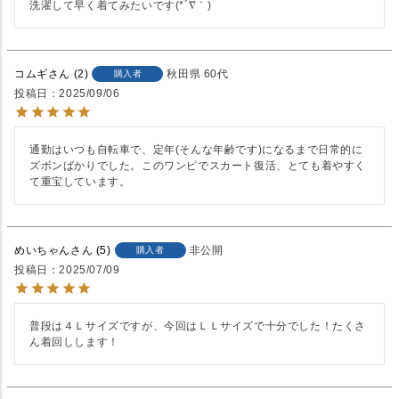
洗濯して早く着てみたいです(*´∇｀)
コムギ
2
秋田県
60代
購入者
投稿日
2025/09/06
通勤はいつも自転車で、定年(そんな年齢です)になるまで日常的に
ズボンばかりでした。このワンピでスカート復活、とても着やすく
て重宝しています。
めいちゃん
5
非公開
購入者
投稿日
2025/07/09
普段は４Ｌサイズですが、今回はＬＬサイズで十分でした！たくさ
ん着回しします！