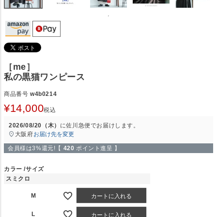
［me］
私の黒猫ワンピース
商品番号
w4b0214
¥
14,000
税込
2026/08/20（木）
に
佐川急便
でお届けします。
大阪府
お届け先を変更
会員様は3%還元!【
420
ポイント進呈 】
カラー
サイズ
スミクロ
M
カートに入れる
L
カートに入れる