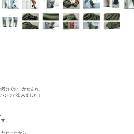
の気分でおまかせあれ。
るパンツが出来ました！
ん
ます。
こだわったから