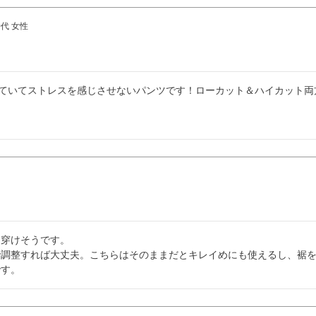
0代
女性
いていてストレスを感じさせないパンツです！ローカット＆ハイカット
穿けそうです。

で調整すれば大丈夫。こちらはそのままだとキレイめにも使えるし、裾
です。