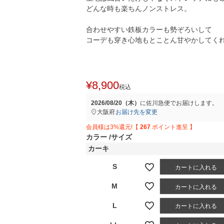
どんな時も楽ちんノンストレス。
合わせやすい鉄板カラーも勢ぞろいして
コーデも穿き心地もとことん甘やかしてく
¥
8,900
税込
2026/08/20（木）
に
佐川急便
でお届けします。
大阪府
お届け先を変更
会員様は3%還元!【
267
ポイント進呈 】
カラー
サイズ
カーキ
S
カートに入れる
M
カートに入れる
L
カートに入れる