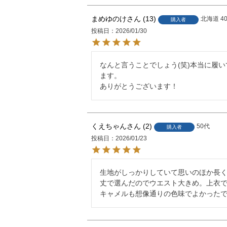
まめゆのけ
13
北海道
4
購入者
投稿日
2026/01/30
なんと言うことでしょう(笑)本当に履
ます。

ありがとうございます！
くえちゃん
2
50代
購入者
投稿日
2026/01/23
生地がしっかりしていて思いのほか長く
丈で選んだのでウエスト大きめ。上衣
キャメルも想像通りの色味でよかった