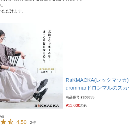
い。
いただけます。
RaKMACKA(レックマッカ)
drommarドロンマルのス
商品番号
s3b0055
¥
11,000
税込
4.50
2