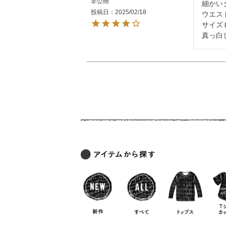
非公開
細かい
投稿日
2025/02/18
ウエス
サイズ
真っ白