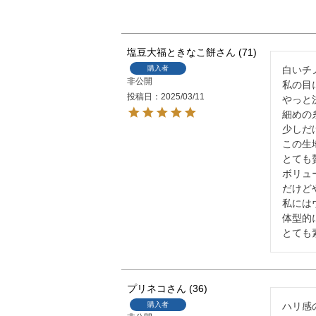
塩豆大福ときなこ餅
71
購入者
白いチ
非公開
私の目
投稿日
2025/03/11
やっと
細めの
少しだ
この生
とても
ボリュ
だけど
私には
体型的
とても
プリネコ
36
購入者
ハリ感