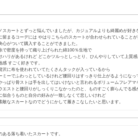
ノスカートとずっと悩んでいましたが、カジュアルよりも綺麗めが好きな
に留まるコーデには やはりこちらのスカートが合わせられていることが
決心がついて購入することができました。

糸で密度を持って織り上げられた綿100％生地で

けハリがあるけれど どこかツルっとしっとり、ひんやりしていて上質感
地感 すごく好きです。

贅沢に布を使われていてたくさんタックが入っているから

ーミーでふわっとしているけれど腰回りはすっきり仕上がるようになって
やっぱり骨ストは手を出してはいけないと言われるボリュームフレアマキ
ウエストと腰回りがしっくりこなかったのと、ものすごく膨らんでる感が
に似合うものと自分の好みが一致しなくて悲しいけれど

素敵なスカートなのでどうにかして履きこなしたいと思います。
のある落ち着いたスカートです。
