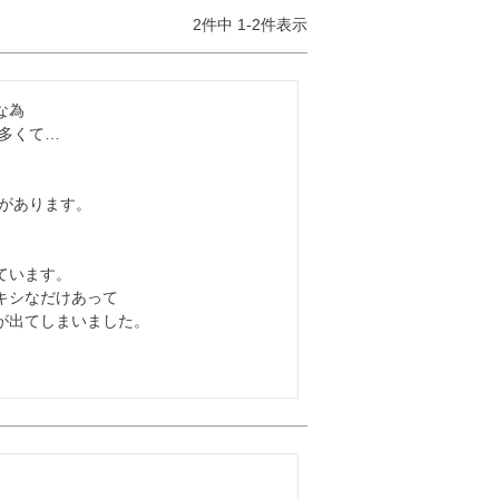
2
件中
1
-
2
件表示
為

多くて…

があります。

います。

シなだけあって

出てしまいました。
