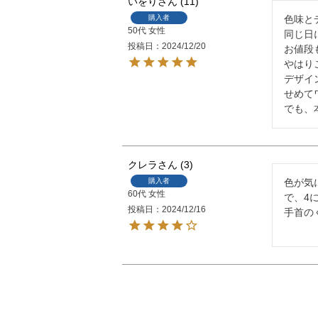
いをり
11
購入者
色味と
50代
女性
同じ日
投稿日
2024/12/20
お値段
やはり
デザイ
せめて
でも、
クレラ
3
購入者
色が気
60代
女性
で、4に
投稿日
2024/12/16
手首の