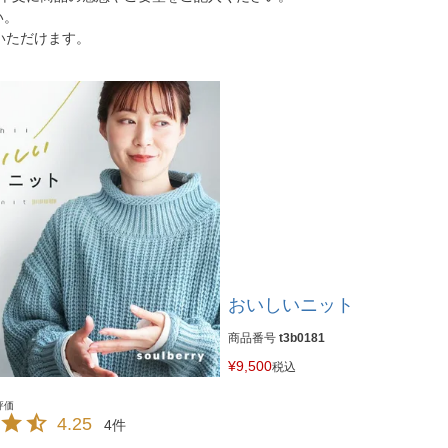
い。
いただけます。
おいしいニット
商品番号
t3b0181
¥
9,500
税込
4.25
4