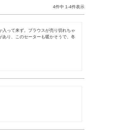
4
件中
1
-
4
件表示
か入って来ず。ブラウスが売り切れちゃ
があり、このセーターも暖かそうで、冬