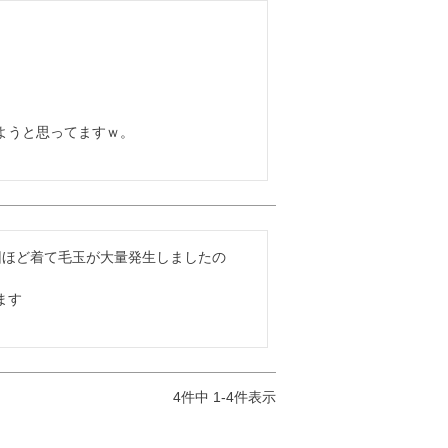


うと思ってますｗ。

回ほど着て毛玉が大量発生しましたの
す

4
件中
1
-
4
件表示