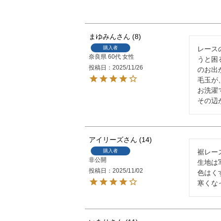
まゆみん
8
購入者
レース
奈良県
60代
女性
うと困
投稿日
2025/11/26
のお出
毛玉が
お洗濯
その辺
アイリーズ
14
購入者
裾レー
非公開
生地は
投稿日
2025/11/02
色はく
寒くな