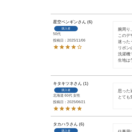
星空ペンギン
6
購入者
腕周り
50代
このデ
投稿日
2025/11/06
迷った
リボン
洗濯機
生地は
キタキツネ
1
購入者
思った
北海道
60代
女性
投稿日
2025/06/21
タカハラ
6
購入者
仕事用