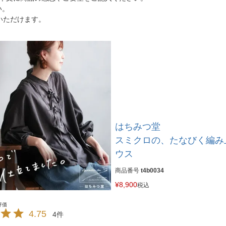
い。
いただけます。
はちみつ堂
スミクロの、たなびく編み
ウス
商品番号
t4b0034
¥
8,900
税込
4.75
4