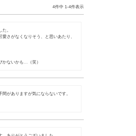
4
件中
1
-
4
件表示
た。

可愛さがなくなりそう、と思いあたり、
びかないかも…（笑）
間がありますが気にならないです。

す。ありがとうございました