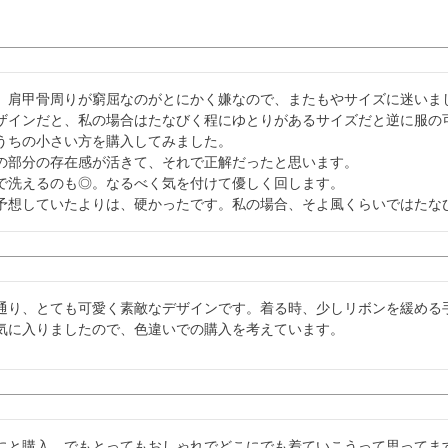
、肩甲骨周りが窮屈なのがとにかく嫌なので、またもやサイズに迷いまし
ザインだと、私の場合はたなびく程にゆとりがあるサイズだと逆に服の
うちの小さい方を購入してみました。

の部分の存在感が活きて、それで正解だったと思います。

で洗えるのも◎。なるべく気を付けて優しく回します。

予想していたよりは、硬かったです。私の場合、そよ風くらいではたな
通り、とても可愛く素敵なデザインです。着る時、少しリボンを緩める手
にと購入、でもとってもおしゃれでどこにでも着ていこうって思ってま