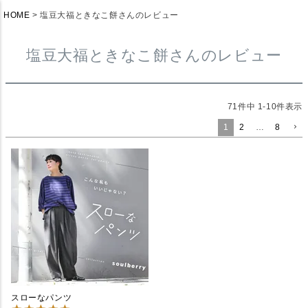
HOME
塩豆大福ときなこ餅さんのレビュー
塩豆大福ときなこ餅さんのレビュー
71
件中
1
-
10
件表示
1
2
…
8
スローなパンツ