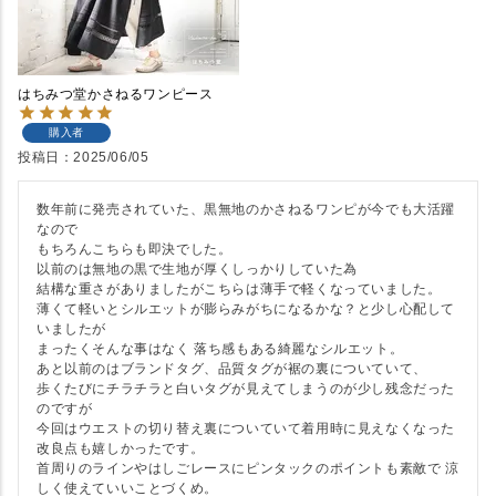
はちみつ堂かさねるワンピース
購入者
投稿日
2025/06/05
数年前に発売されていた、黒無地のかさねるワンピが今でも大活躍
なので

もちろんこちらも即決でした。

以前のは無地の黒で生地が厚くしっかりしていた為

結構な重さがありましたがこちらは薄手で軽くなっていました。

薄くて軽いとシルエットが膨らみがちになるかな？と少し心配して
いましたが

まったくそんな事はなく 落ち感もある綺麗なシルエット。

あと以前のはブランドタグ、品質タグが裾の裏についていて、

歩くたびにチラチラと白いタグが見えてしまうのが少し残念だった
のですが

今回はウエストの切り替え裏についていて着用時に見えなくなった
改良点も嬉しかったです。

首周りのラインやはしごレースにピンタックのポイントも素敵で 涼
しく使えていいことづくめ。
