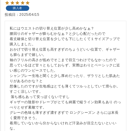
購入者
投稿日
2025/04/15
私にはウエストの切り替え位置が少し高めかなぁ？

腰回りのギャザーが膨らむかなぁ？と少し心配だったので

着丈確保と切り替え位置を少しでも下にしたくて１サイズアップで
購入しました。

おかげで切り替え位置も高すぎずのちょうどいい位置で、ギャザー
も膨らまずで嬉しい。

袖のフリルの高さが低めでそこまで目立つわけでもなかったので

思っているほど甘々ともしておらず、実際はわりとベーシックに近
い感じのワンピースでした。

シャンブレー生地と聞くと少し厚めだったり、ザラリとした肌あた
りがあるのかな？と

想像したのですが生地感はとても薄くてツルっとしていて滑らか。
すごく涼しいです。

 落ち感もあって安っぽくないですし

ギャザーの陰影やドレープがとても綺麗で縦ライン効果もあり のっ
ぺりとせず素敵です。

グレーの色味も薄すぎず濃すぎずで ロングシーズン さらには末長
く愛用できそう。

着用していないから分からないけれど汗染みが目立たないといい
な。
