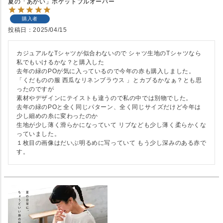
夏の「あかい」ポケットプルオーバー
購入者
投稿日
2025/04/15
カジュアルなTシャツが似合わないので シャツ生地のTシャツなら
私でもいけるかな？と購入した

去年の緑のPOが気に入っているので今年の赤も購入しました。

「くだものの服 西瓜なリネンブラウス 」とカブるかなぁ？とも思
ったのですが

素材やデザインにテイストも違うので私の中では別物でした。

去年の緑のPOと全く同じパターン、全く同じサイズだけど今年は
少し細めの糸に変わったのか

生地が少し薄く滑らかになっていて リブなども少し薄く柔らかくな
っていました。

１枚目の画像はだいぶ明るめに写っていて もう少し深みのある赤で
す。