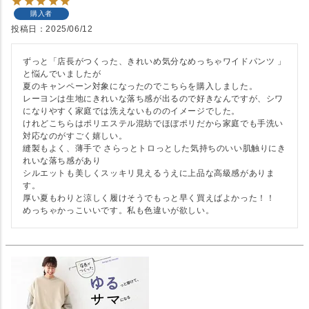
購入者
投稿日
2025/06/12
ずっと「店長がつくった、きれいめ気分なめっちゃワイドパンツ 」
と悩んでいましたが

夏のキャンペーン対象になったのでこちらを購入しました。

レーヨンは生地にきれいな落ち感が出るので好きなんですが、シワ
になりやすく家庭では洗えないもののイメージでした。

けれどこちらはポリエステル混紡でほぼポリだから家庭でも手洗い
対応なのがすごく嬉しい。

縫製もよく、薄手で さらっとトロっとした気持ちのいい肌触りにき
れいな落ち感があり

シルエットも美しくスッキリ見えるうえに上品な高級感がありま
す。

厚い夏もわりと涼しく履けそうでもっと早く買えばよかった！！

めっちゃかっこいいです。私も色違いが欲しい。