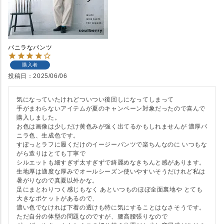
バニラなパンツ
購入者
投稿日
2025/06/06
気になっていたけれどついつい後回しになってしまって

手がまわらないアイテムが夏のキャンペーン対象だったので喜んで
購入しました。

お色は画像は少しだけ黄色みが強く出てるかもしれませんが 濃厚バ
ニラ色、生成色です。

すぽっとラフに履くだけのイージーパンツで楽ちんなのに いつもな
がら造りはとても丁寧で

シルエットも細すぎず太すぎずで綺麗めなきちんと感があります。

生地厚は適度な厚みでオールシーズン使いやすいそうだけれど私は
暑がりなので真夏以外かな。

足にまとわりつく感じもなく あといつものほぼ全面裏地や とても
大きなポケットがあるので、

濃い色でなければ下着の透けも特に気にすることはなさそうです。

ただ自分の体型の問題なのですが、腰高腰張りなので
