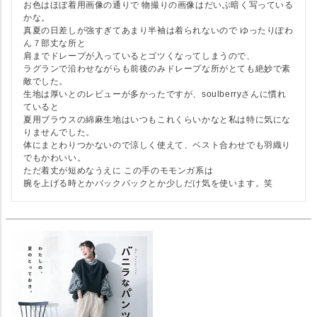
お色はほぼ着用画像の通りで 物撮りの画像はだいぶ暗く写っている
かな。

真夏の日差しが強すぎてあまり半袖は着られないので ゆったりぽわ
ん７部丈な所と

肩までドレープが入っているとゴツくなってしまうので、

ラグランで沿わせながらも前後のみドレープな所がとても絶妙で素
敵でした。

生地は厚いとのレビューが多かったですが、soulberryさんに慣れ
ていると

夏用ブラウスの綿麻生地はいつもこれくらいかなと私は特に気にな
りませんでした。

体にまとわりつかないので涼しく使えて、ベスト合わせでも羽織り
でもかわいい。

ただ着丈が短めなうえに この手のモモンガ系は

腕を上げる時とかバックパックとか少しだけ気を使います。笑