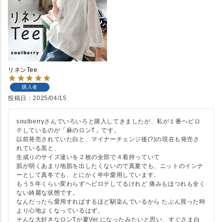
リネンTee
購入者
投稿日
2025/04/15
soulberryさんでいろいろと購入してきましたが、私が１番ヘビロ
テしているのが「麻のロンT」です。

以前発売されていた白と、マイナーチェンジ後(?)の現在も発売さ
れている黒と、

生成りのサイズ違いを２枚の全部で４着持っていて

肌が弱くあまり地肌を出したくないので真夏でも、ニットのインナ
ーとして真冬でも、とにかく年中愛用しています。

もう５年くらい変わらずヘビロテしてるけれど 痛みもほつれも全く
ない綺麗な状態です。

なんだったら愛用すればするほど馴染んでいるから たぶん買った時
より心地よくなっているはず。

そんな大好きなロンTが夏Ver.になったみたいと思い、すぐさま白