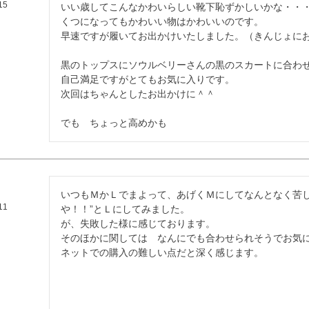
15
いい歳してこんなかわいらしい靴下恥ずかしいかな・・
くつになってもかわいい物はかわいいのです。

早速ですが履いてお出かけいたしました。（きんじょにお
黒のトップスにソウルベリーさんの黒のスカートに合わせ
自己満足ですがとてもお気に入りです。

次回はちゃんとしたお出かけに＾＾

でも　ちょっと高めかも
いつもＭかＬでまよって、あげくＭにしてなんとなく苦し
11
や！！”とＬにしてみました。

が、失敗した様に感じております。

そのほかに関しては　なんにでも合わせられそうでお気に
ネットでの購入の難しい点だと深く感じます。