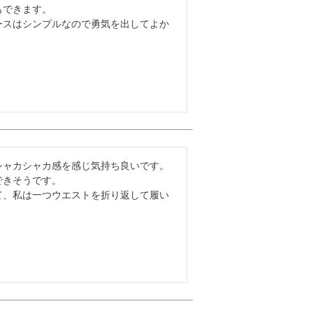
できます。

ースはシンプルなので勇気を出してよか
ャカシャカ感を感じ気持ち良いです。

きそうです。

て、私は一つウエストを折り返して履い