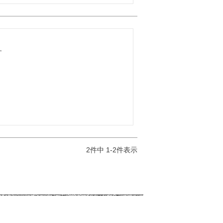


2
件中
1
-
2
件表示