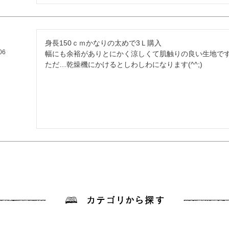
身長150ｃｍかなりの太めで3Ｌ購入

06
幅にも余裕がありとにかく涼しくて肌触りの良い生地です
ただ…乾燥機にかけるとしわしわになります(^^;)
