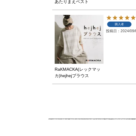
あたりまえベスト
購入者
投稿日
2024/09/
RaKMACKA(レックマッ
カ)hejhejブラウス