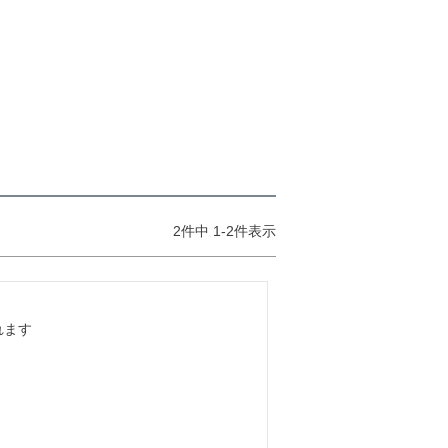
2
件中
1
-
2
件表示
ます
