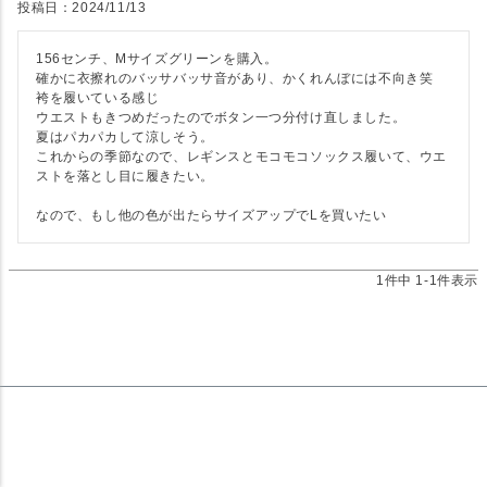
投稿日
2024/11/13
156センチ、Mサイズグリーンを購入。

確かに衣擦れのバッサバッサ音があり、かくれんぼには不向き笑　
袴を履いている感じ

ウエストもきつめだったのでボタン一つ分付け直しました。

夏はパカパカして涼しそう。

これからの季節なので、レギンスとモコモコソックス履いて、ウエ
ストを落とし目に履きたい。

なので、もし他の色が出たらサイズアップでLを買いたい
1
件中
1
-
1
件表示