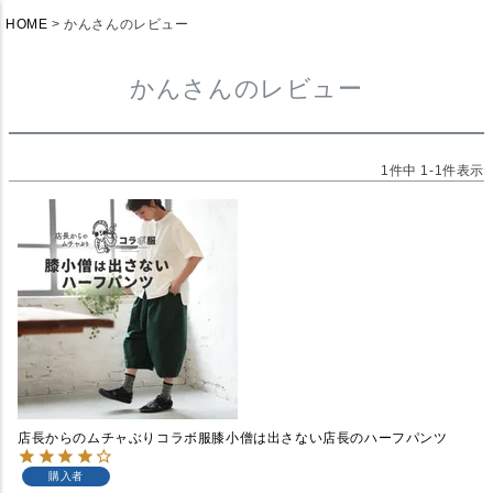
HOME
かんさんのレビュー
かんさんのレビュー
1
件中
1
-
1
件表示
店長からのムチャぶりコラボ服膝小僧は出さない店長のハーフパンツ
購入者