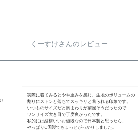
くーすけさんのレビュー
実際に着てみるとやや重みを感じ、生地のボリュームの

07
割りにストンと落ちてスッキリと着られる印象です。

いつものサイズだと胸まわりが窮屈そうだったので

ワンサイズ大き目で丁度良かったです。

私的には結構いいお値段なので日本製と思ったら、

やっぱりC国製でちょっとがっかりしました。