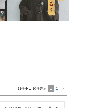
11
件中
1
-
10
件表示
1
2
ょうどよいです。透けるかな、と思いま