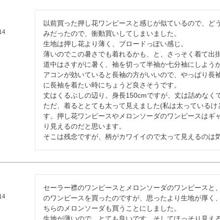
以前買った押し花ワンピースと感じが似ているので、ど
14
みだったので、衝動買いしてしまいました。

生地は押し花より薄く、ブロードっぽい感じ。

薄いのでこの暑さでも着れるかも、と、さっそく着て出掛
道中はさすがに暑く、袖を切って半袖か七分袖にしよう
アコンが効いていると長袖の方がいいので、やっぱり長
に長袖を着たい時にちょうど良さそうです。

丈はくるぶしの辺り。身長150cmですが、丈は詰めなくて
ただ、着るととても太って見えました(私は太っているけ
す。押し花ワンピースやメロンソーダのワンピースはギ
り見えるのだと思います。

そこは残念ですが、柄がカワイイので太って見えるのは
セーラー襟のワンピースとメロンソーダのワンピースと
14
のワンピースを買ったのですが、思ったより生地が厚く
ちらのメロンソーダも買うことにしました。

生地が薄いので、とても良いです。そしてほっそり見える