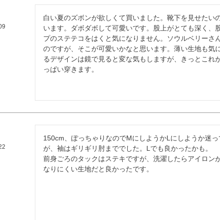
白い夏のズボンが欲しくて買いました。靴下を見せたい
09
います。ダボダボして可愛いです。股上がとても深く、
プのステテコをはくと気になりません。ソウルベリーさ
のですが、そこが可愛いかなと思います。薄い生地も気
るデザインは鏡で見ると変な気もしますが、きっとこれ
っぱい穿きます。
150cm、ぽっちゃりなのでMにしようかLにしようか迷
22
が、袖はギリギリ肘まででした。Lでも良かったかも。

前身ごろのタックはステキですが、洗濯したらアイロン
なりにくい生地だと良かったです。