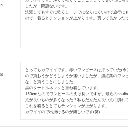
15
したが、問題ないです。

洗濯してもすぐに乾くし、シワになりにくいので旅行に
ので、着るとテンションが上がります。買って良かった
とってもカワイイです。赤いワンピースは持っていた(今
09
ので買おうかどうしようか迷いましたが、濃紅葉のワン
な、と買うことにしました。

黒のタートルネックと重ね着しています。

150cmなのでワンピースの丈は長いですが、最近のsoul
丈が長いものが多くなった？私もだんたん長い丈に慣れて
これを着るととてもテンションが上がります。

カワイイので出掛けるのが楽しいです(笑)