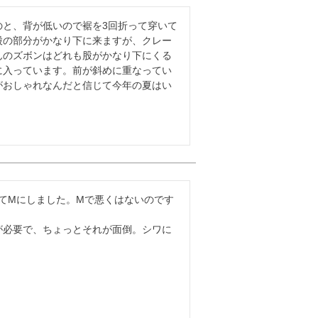
のと、背が低いので裾を3回折って穿いて
股の部分がかなり下に来ますが、クレー
んのズボンはどれも股がかなり下にくる
に入っています。前が斜めに重なってい
がおしゃれなんだと信じて今年の夏はい
ってMにしました。Mで悪くはないのです
が必要で、ちょっとそれが面倒。シワに