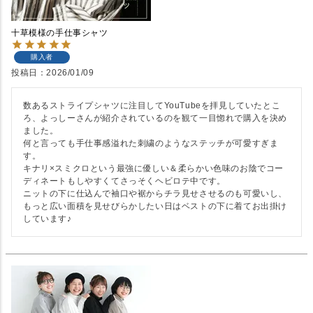
十草模様の手仕事シャツ
購入者
投稿日
2026/01/09
数あるストライプシャツに注目してYouTubeを拝見していたとこ
ろ、よっしーさんが紹介されているのを観て一目惚れで購入を決め
ました。

何と言っても手仕事感溢れた刺繍のようなステッチが可愛すぎま
す。

キナリ×スミクロという最強に優しい＆柔らかい色味のお陰でコー
ディネートもしやすくてさっそくヘビロテ中です。

ニットの下に仕込んで袖口や裾からチラ見せさせるのも可愛いし、
もっと広い面積を見せびらかしたい日はベストの下に着てお出掛け
しています♪