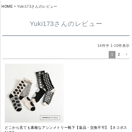
HOME
Yuki173さんのレビュー
Yuki173さんのレビュー
14
件中
1
-
10
件表示
1
2
どこから見ても素敵なアシンメトリー靴下【返品・交換不可】【ネコポス