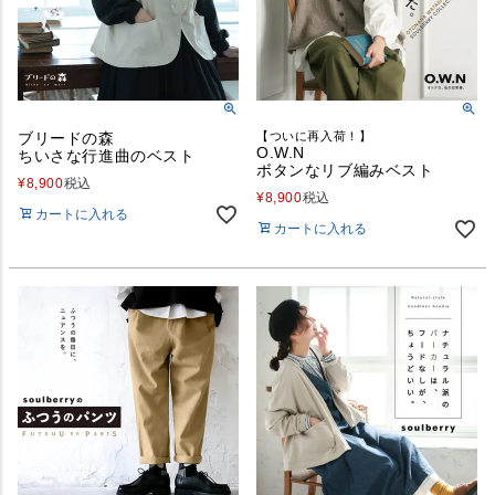
ブリードの森
【ついに再入荷！】
O.W.N
ちいさな行進曲のベスト
ボタンなリブ編みベスト
¥
8,900
税込
¥
8,900
税込
カートに入れる
カートに入れる