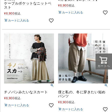
ケーブルポケットなニットベ
¥
8,900
税込
スト
カートに入れる
¥
8,900
税込
カートに入れる
カートへ
チノパンみたいなスカート
僕と私の、冬に穿きたい短め
パンツ
¥
8,900
税込
¥
8,900
税込
カートに入れる
カートに入れる