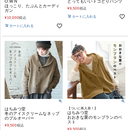
O.W.N
とってもいいトコどりパンツ
ほっこり、たぷんとカーディ
¥
9,500
税込
ガン
カートに入れる
¥
10,000
税込
カートに入れる
はちみつ堂
【ついに再入荷！】
はちみつ堂
冬のアイスクリームなネップ
おおきな栗のモンブランのベ
のプルオーバー
スト
¥
9,500
税込
¥
9,500
税込