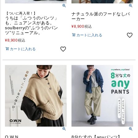
【ついに再入荷！】
ナチュラル派のフードなしパ
うちは「ふつうのパンツ」
ーカー
も、ニュアンスがある。
¥
8,900
税込
soulberryの“ふつうのパン
ツ”リニューアル。
カートに入れる
¥
8,900
税込
カートに入れる
O.W.N
8分な丈の【anyパンツ】