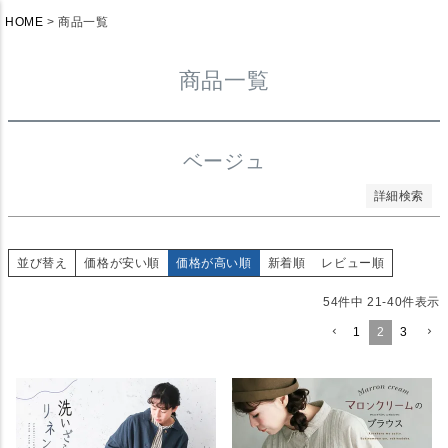
新着順
HOME
商品一覧
登録順
価格が安い順
価格が高い順
商品一覧
優先度順
レビュー順
キーワードヒット順
検索
ベージュ
詳細検索
並び替え
価格が安い順
価格が高い順
新着順
レビュー順
54
件中
21
-
40
件表示
1
2
3