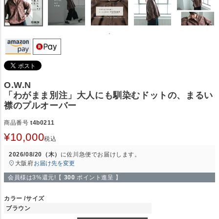
O.W.N
「わがまま別注」大人にも馴染むドットの、まるい
襟のプルオーバー
商品番号
t4b0211
¥
10,000
税込
2026/08/20（木）
に
佐川急便
でお届けします。
大阪府
お届け先を変更
会員様は3%還元!【
300
ポイント進呈 】
カラー
サイズ
ブラウン