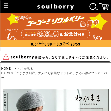
8.5
0:00
8.9
23:59
HOME
すべてを見る
O.W.N「わがまま別注」大人にも馴染むドットの、まるい襟のプルオーバ
ー